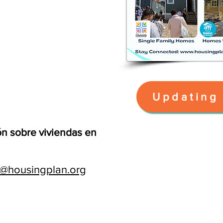
Updating 
ón sobre viviendas en
o@housingplan.org