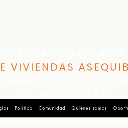
OVER LA IGUALDAD R
E VIVIENDAS ASEQUIB
PARA TODOS LOS HA
DE MILWAUKEE
gias
Política
Comunidad
Quiénes somos
Oport